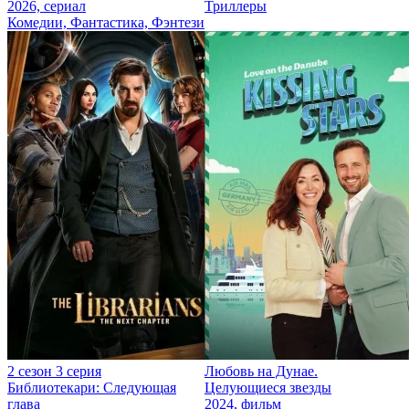
2026, сериал
Триллеры
Комедии, Фантастика, Фэнтези
2 сезон 3 серия
Любовь на Дунае.
Библиотекари: Следующая
Целующиеся звезды
глава
2024, фильм