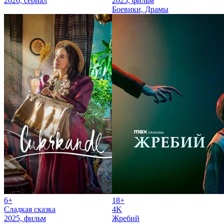
2026, сериал
2025, фильм
Боевики, Драмы
6+
18+
Сладкая сказка
4K
2025, фильм
Жребий