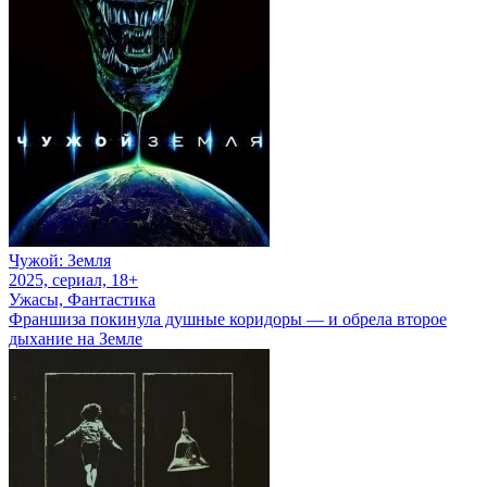
Чужой: Земля
2025, сериал, 18+
Ужасы, Фантастика
Франшиза покинула душные коридоры — и обрела второе
дыхание на Земле