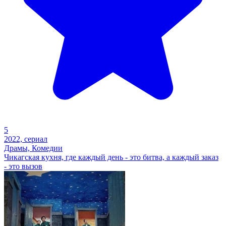
5
2022, сериал
Драмы, Комедии
Чикагская кухня, где каждый день - это битва, а каждый заказ
- это вызов