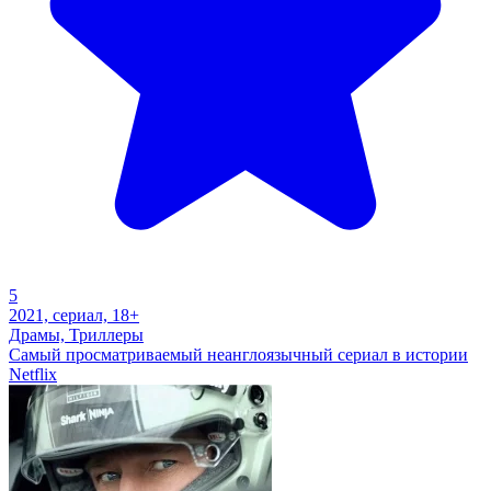
5
2021, сериал, 18+
Драмы, Триллеры
Самый просматриваемый неанглоязычный сериал в истории
Netflix