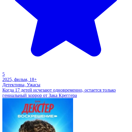
5
2025, фильм, 18+
Детективы, Ужасы
Когда 17 детей исчезают одновременно, остается только
гениальный хоррор от Зака Креггера