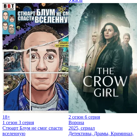
Ужасы
18+
2 сезон 6 серия
1 сезон 3 серия
Ворона
Стюарт Блум не смог спасти
2025, сериал
вселенную
Детективы, Драмы, Криминал,