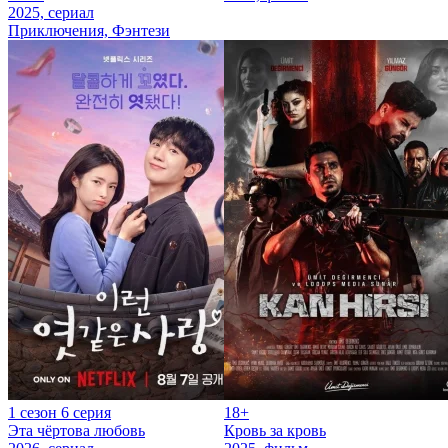
2025, сериал
Приключения, Фэнтези
1 сезон 6 серия
18+
Эта чёртова любовь
Кровь за кровь