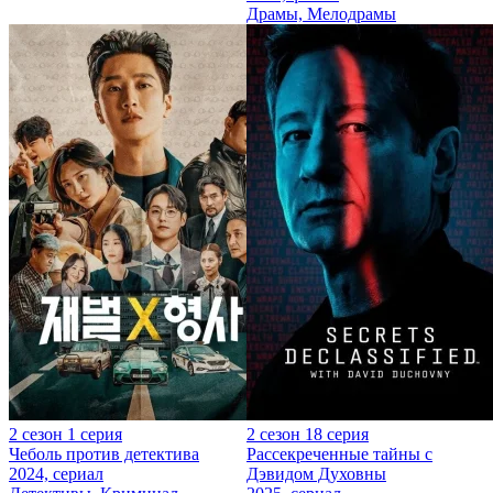
Драмы, Мелодрамы
2 сезон 1 серия
2 сезон 18 серия
Чеболь против детектива
Рассекреченные тайны с
2024, сериал
Дэвидом Духовны