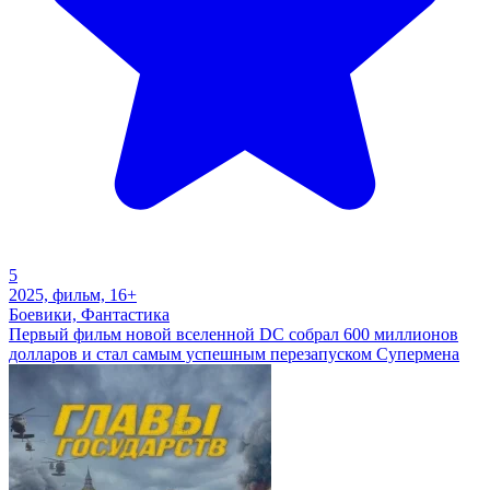
5
2025, фильм, 16+
Боевики, Фантастика
Первый фильм новой вселенной DC собрал 600 миллионов
долларов и стал самым успешным перезапуском Супермена