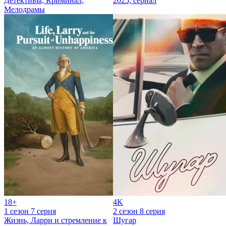
Детективы, Криминал,
2025, сериал
Мелодрамы
18+
4K
1 сезон 7 серия
2 сезон 8 серия
Жизнь, Ларри и стремление к
Шугар