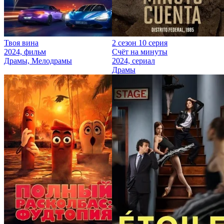
Твоя вина
2 сезон 10 серия
2024, фильм
Счёт на минуты
Драмы, Мелодрамы
2024, сериал
Драмы