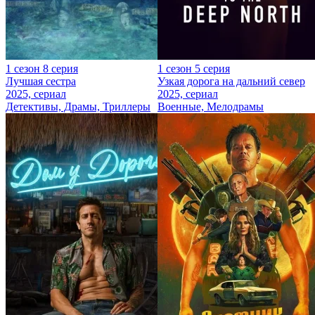
1 сезон 8 серия
1 сезон 5 серия
Лучшая сестра
Узкая дорога на дальний север
2025, сериал
2025, сериал
Детективы, Драмы, Триллеры
Военные, Мелодрамы