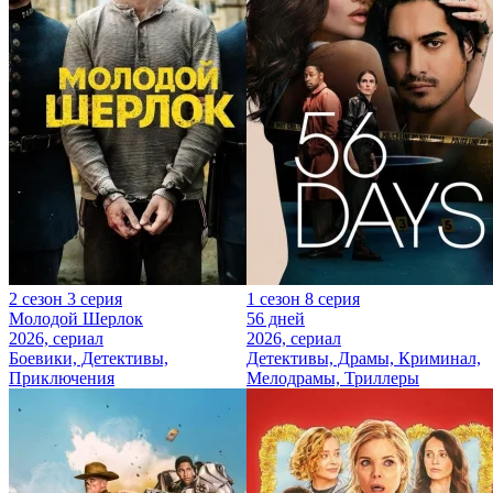
2 сезон 3 серия
1 сезон 8 серия
Молодой Шерлок
56 дней
2026, сериал
2026, сериал
Боевики, Детективы,
Детективы, Драмы, Криминал,
Приключения
Мелодрамы, Триллеры