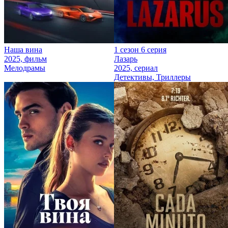
Наша вина
1 сезон 6 серия
2025, фильм
Лазарь
Мелодрамы
2025, сериал
Детективы, Триллеры