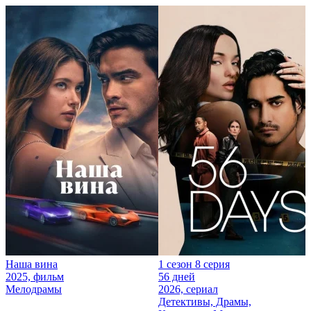
Наша вина
1 сезон 8 серия
2025, фильм
56 дней
Мелодрамы
2026, сериал
Детективы, Драмы,