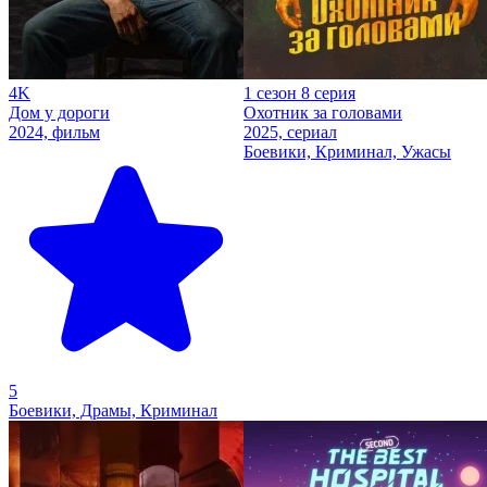
4K
1 сезон 8 серия
Дом у дороги
Охотник за головами
2024, фильм
2025, сериал
Боевики, Криминал, Ужасы
5
Боевики, Драмы, Криминал