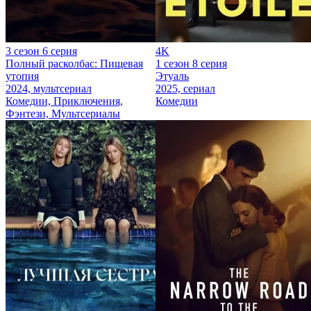
3 сезон 6 серия
4K
Полный расколбас: Пищевая
1 сезон 8 серия
утопия
Этуаль
2024, мультсериал
2025, сериал
Комедии, Приключения,
Комедии
Фэнтези, Мультсериалы