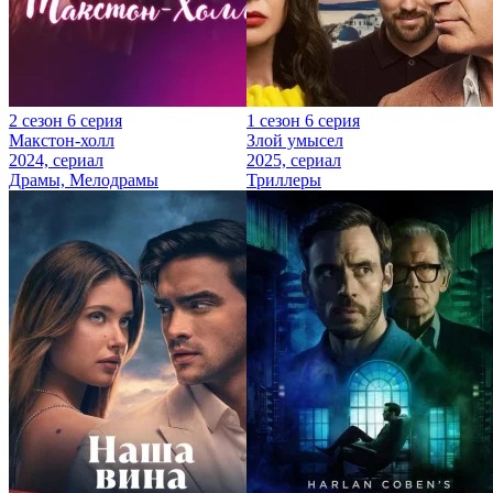
2 сезон 6 серия
1 сезон 6 серия
Макстон-холл
Злой умысел
2024, сериал
2025, сериал
Драмы, Мелодрамы
Триллеры