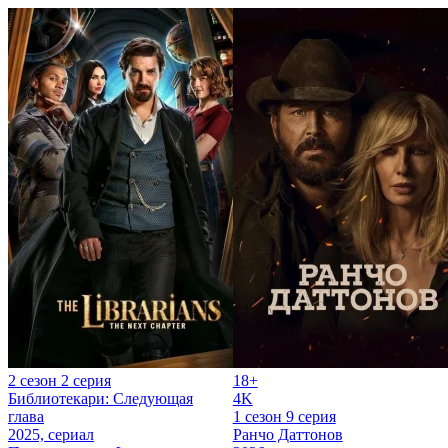
2 сезон 2 серия
18+
Библиотекари: Следующая
4K
глава
1 сезон 9 серия
2025, сериал
Ранчо Даттонов