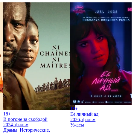
18+
18+
Её личный ад
В погоне за свободой
2026, фильм
2024, фильм
Ужасы
Драмы, Исторические,