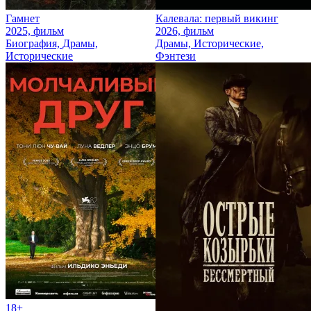
Гамнет
Калевала: первый викинг
2025, фильм
2026, фильм
Биография, Драмы,
Драмы, Исторические,
Исторические
Фэнтези
18+