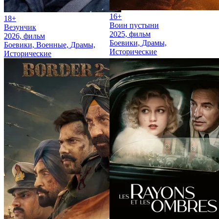
16+
18+
Воин пустыни
Везунчик
2025, фильм
2026, фильм
Боевики, Драмы,
Боевики, Военные, Драмы,
Исторические
Исторические