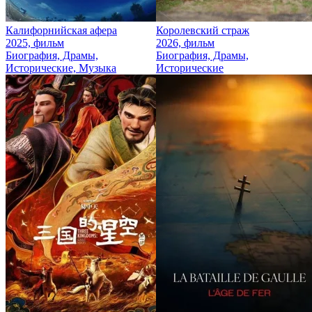
Калифорнийская афера
Королевский страж
2025, фильм
2026, фильм
Биография, Драмы,
Биография, Драмы,
Исторические, Музыка
Исторические