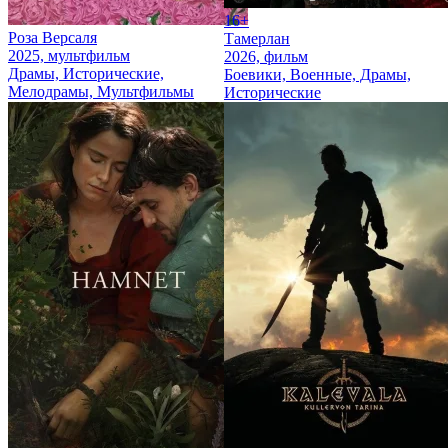
16+
Роза Версаля
Тамерлан
2025, мультфильм
2026, фильм
Драмы, Исторические,
Боевики, Военные, Драмы,
Мелодрамы, Мультфильмы
Исторические