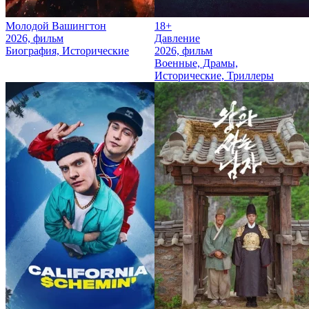
Молодой Вашингтон
18+
2026, фильм
Давление
Биография, Исторические
2026, фильм
Военные, Драмы,
Исторические, Триллеры