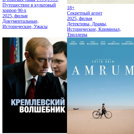
Путешествие в культовый
18+
хоррор 90-х
Секретный агент
2025, фильм
2025, фильм
Документальные,
Детективы, Драмы,
Исторические, Ужасы
Исторические, Криминал,
Триллеры