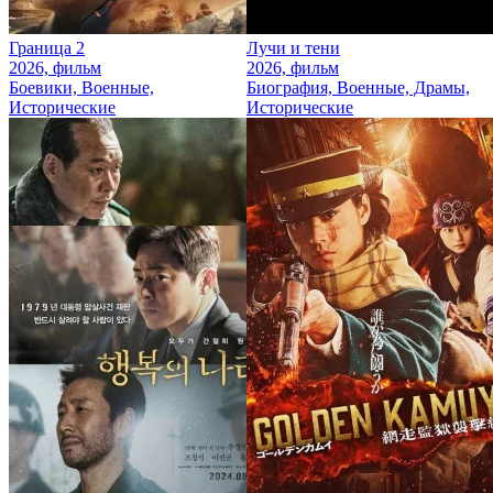
Граница 2
Лучи и тени
2026, фильм
2026, фильм
Боевики, Военные,
Биография, Военные, Драмы,
Исторические
Исторические