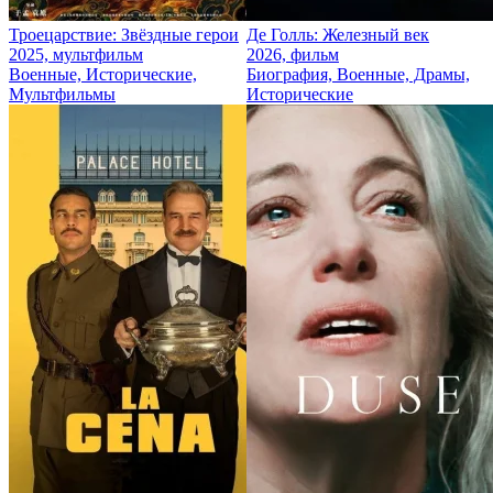
Троецарствие: Звёздные герои
Де Голль: Железный век
2025, мультфильм
2026, фильм
Военные, Исторические,
Биография, Военные, Драмы,
Мультфильмы
Исторические