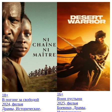
16+
18+
Воин пустыни
В погоне за свободой
2025, фильм
2024, фильм
Боевики, Драмы,
Драмы, Исторические,