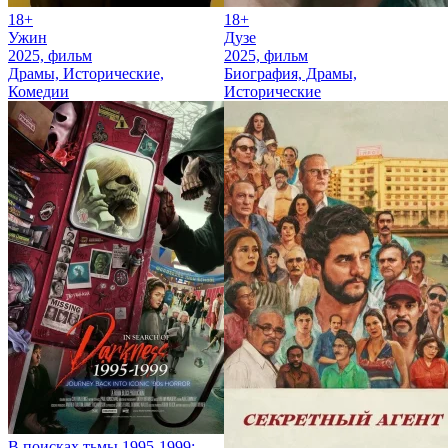
18+
18+
Ужин
Дузе
2025, фильм
2025, фильм
Драмы, Исторические,
Биография, Драмы,
Комедии
Исторические
В поисках тьмы 1995-1999: