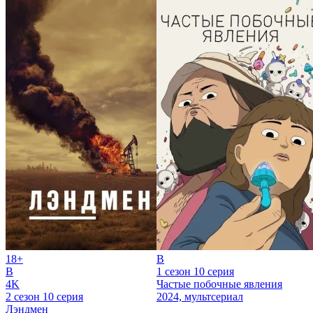
18+
B
B
1 сезон 10 серия
4K
Частые побочные явления
2 сезон 10 серия
2024, мультсериал
Лэндмен