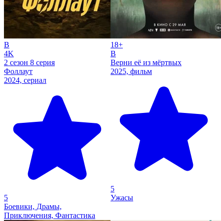
B
18+
4K
B
2 сезон 8 серия
Верни её из мёртвых
Фоллаут
2025, фильм
2024, сериал
5
5
Ужасы
Боевики, Драмы,
Приключения, Фантастика