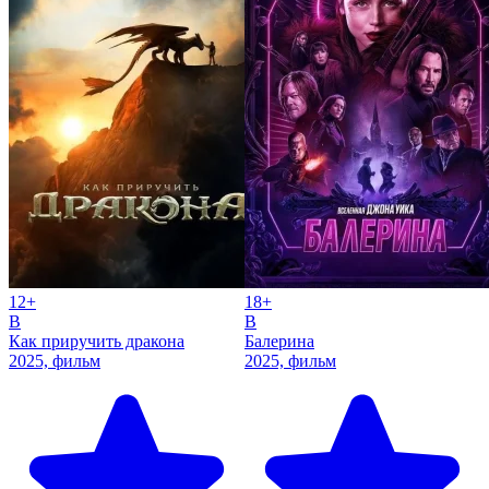
12+
18+
B
B
Как приручить дракона
Балерина
2025, фильм
2025, фильм