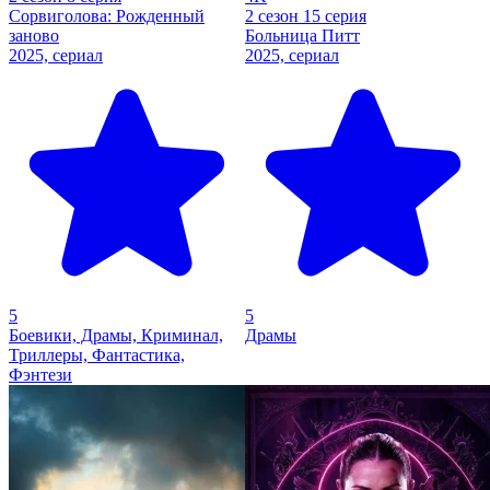
Сорвиголова: Рожденный
2 сезон 15 серия
заново
Больница Питт
2025, сериал
2025, сериал
5
5
Боевики, Драмы, Криминал,
Драмы
Триллеры, Фантастика,
Фэнтези