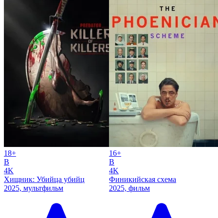
18+
16+
B
B
4K
4K
Хищник: Убийца убийц
Финикийская схема
2025, мультфильм
2025, фильм