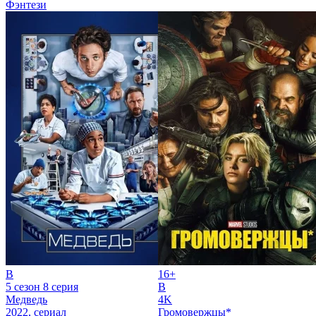
Фэнтези
B
16+
5 сезон 8 серия
B
Медведь
4K
2022, сериал
Громовержцы*