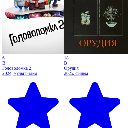
6+
18+
B
B
Головоломка 2
Орудия
2024, мультфильм
2025, фильм