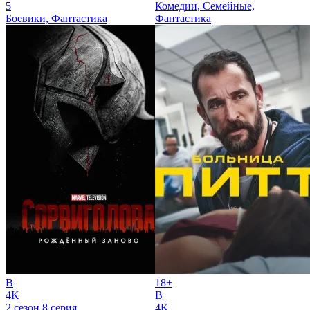
5
Комедии, Семейные,
Боевики, Фантастика
Фантастика
B
18+
4K
B
2 сезон 8 серия
4K