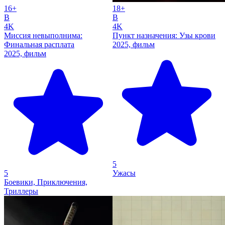
16+
18+
B
B
4K
4K
Миссия невыполнима:
Пункт назначения: Узы крови
Финальная расплата
2025, фильм
2025, фильм
5
5
Ужасы
Боевики, Приключения,
Триллеры