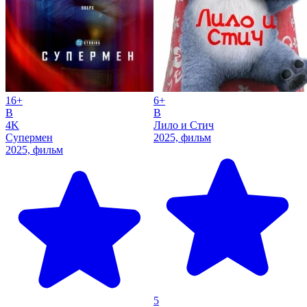
16+
6+
B
B
4K
Лило и Стич
Супермен
2025, фильм
2025, фильм
5