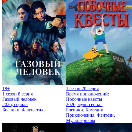
18+
1 сезон 20 серия
1 сезон 8 серия
Время приключений:
Газовый человек
Побочные квесты
2026, сериал
2026, мультсериал
Боевики, Фантастика
Боевики, Комедии,
Приключения, Фэнтези,
Мультсериалы