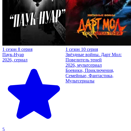
1 сезон 8 серия
1 сезон 10 серия
Паук-Нуар
Звёздные войны. Дарт Мол:
2026, сериал
Повелитель теней
2026, мультсериал
Боевики, Приключения,
Семейные, Фантастика,
Мультсериалы
5