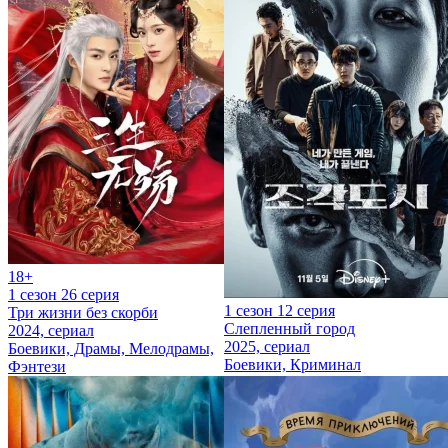
18+
1 сезон 26 серия
1 сезон 12 серия
Три жизни без скорби
Слепленный город
2024, сериал
2025, сериал
Боевики, Драмы, Мелодрамы,
Боевики, Криминал
Фэнтези