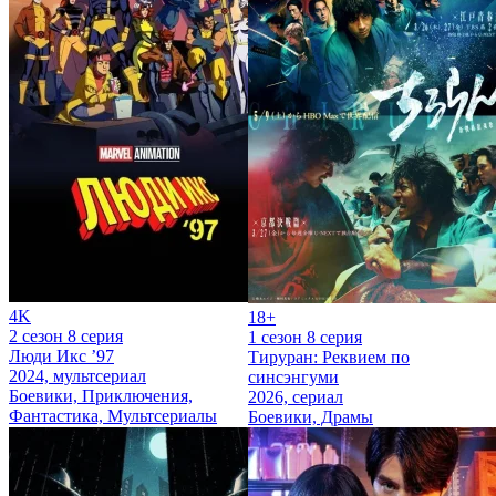
4K
18+
2 сезон 8 серия
1 сезон 8 серия
Люди Икс ’97
Тируран: Реквием по
2024, мультсериал
синсэнгуми
Боевики, Приключения,
2026, сериал
Фантастика, Мультсериалы
Боевики, Драмы