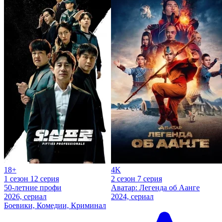
18+
4K
1 сезон 12 серия
2 сезон 7 серия
50-летние профи
Аватар: Легенда об Аанге
2026, сериал
2024, сериал
Боевики, Комедии, Криминал