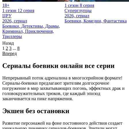
18+
1 сезон 8 серия
1 сезон 12 серия
Суперглупцы
ЦРУ
2026, сериал
2026, сериал
Боевики, Комедии, Фантастика
Боевики, Детективы, Драмы,
Криминал, Приключения,
Триллеры
Назад
1
2
3
...
8
Вперед
Сериалы боевики онлайн все серии
Непрерывный поток адреналина в многосерийном формате!
Сериалы-боевики предлагают зрителям долгосрочное
погружение в мир захватывающих погонь, эффектных драк и
головокружительных трюков, где каждый эпизод
заканчивается на пике напряжения.
Экшен без остановки
Развитие персонажей на фоне постоянного действия создает
уникальную динамику сериалов-боевиков. Зрители могут