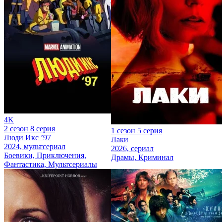
4K
2 сезон 8 серия
1 сезон 5 серия
Люди Икс ’97
Лаки
2024, мультсериал
2026, сериал
Боевики, Приключения,
Драмы, Криминал
Фантастика, Мультсериалы