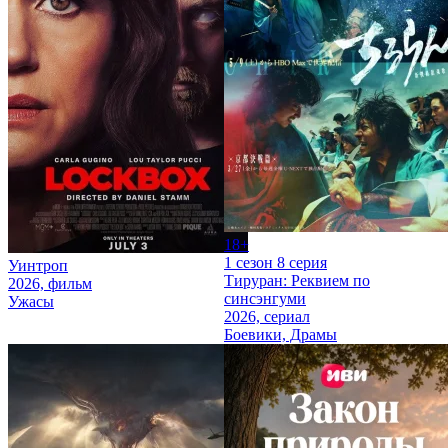
18+
1 сезон 8 серия
Уинтроп
Тируран: Реквием по
2026, фильм
синсэнгуми
Ужасы
2026, сериал
Боевики, Драмы