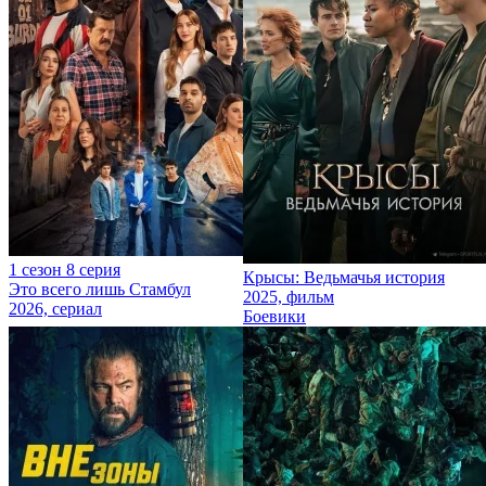
1 сезон 8 серия
Крысы: Ведьмачья история
Это всего лишь Стамбул
2025, фильм
2026, сериал
Боевики