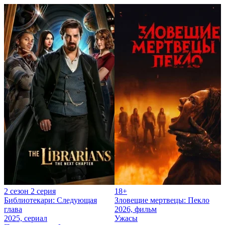
2 сезон 2 серия
18+
Библиотекари: Следующая
Зловещие мертвецы: Пекло
глава
2026, фильм
2025, сериал
Ужасы