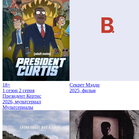
18+
Секрет Мэдди
1 сезон 2 серия
2025, фильм
Президент Кертис
2026, мультсериал
Мультсериалы