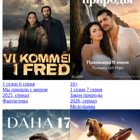
1 сезон 6 серия
16+
Мы пришли с миром
1 сезон 7 серия
2025, сериал
Закон природы
Фантастика
2026, сериал
Мелодрамы