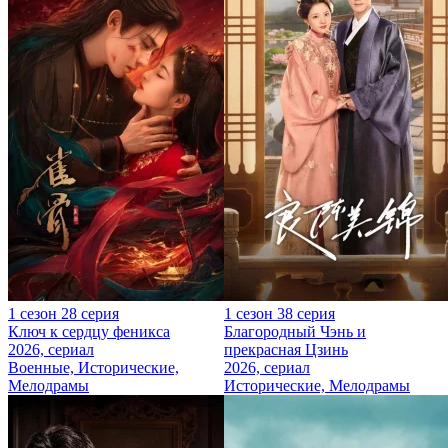
1 сезон 28 серия
1 сезон 38 серия
Ключ к сердцу феникса
Благородный Чэнь и
2026, сериал
прекрасная Цзинь
Военные, Исторические,
2026, сериал
Мелодрамы
Исторические, Мелодрамы