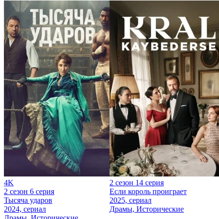
4K
2 сезон 14 серия
2 сезон 6 серия
Если король проиграет
Тысяча ударов
2025, сериал
2024, сериал
Драмы, Исторические
Драмы, Исторические