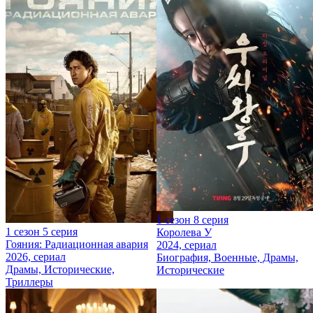
1 сезон 8 серия
1 сезон 5 серия
Королева У
Гояния: Радиационная авария
2024, сериал
2026, сериал
Биография, Военные, Драмы,
Драмы, Исторические,
Исторические
Триллеры