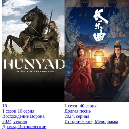
18+
1 сезон 40 серия
1 сезон 10 серия
Долгая песнь
Восхождение Ворона
2024, сериал
2024, сериал
Исторические, Мелодрамы
Драмы, Исторические