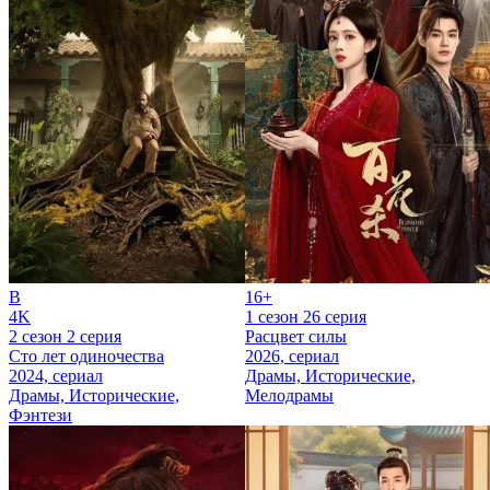
B
16+
4K
1 сезон 26 серия
2 сезон 2 серия
Расцвет силы
Сто лет одиночества
2026, сериал
2024, сериал
Драмы, Исторические,
Драмы, Исторические,
Мелодрамы
Фэнтези