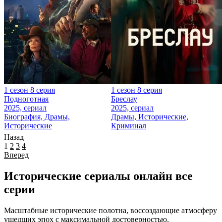
1 сезон 8 серия
1 сезон 8 серия
Подноготная
Бреслау
2025, сериал
2025, сериал
Биография, Драмы,
Драмы, Исторические,
Исторические
Криминал
Назад
1
2
3
4
Вперед
Исторические сериалы онлайн все
серии
Масштабные исторические полотна, воссоздающие атмосферу
ушедших эпох с максимальной достоверностью.