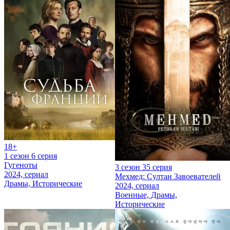
18+
1 сезон 6 серия
Гугеноты
3 сезон 35 серия
2024, сериал
Мехмед: Султан Завоевателей
Драмы, Исторические
2024, сериал
Военные, Драмы,
Исторические