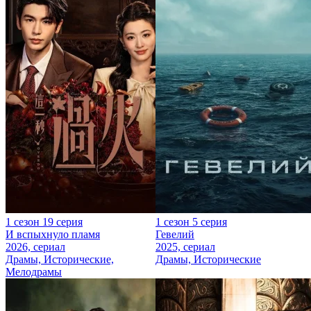
1 сезон 19 серия
1 сезон 5 серия
И вспыхнуло пламя
Гевелий
2026, сериал
2025, сериал
Драмы, Исторические,
Драмы, Исторические
Мелодрамы