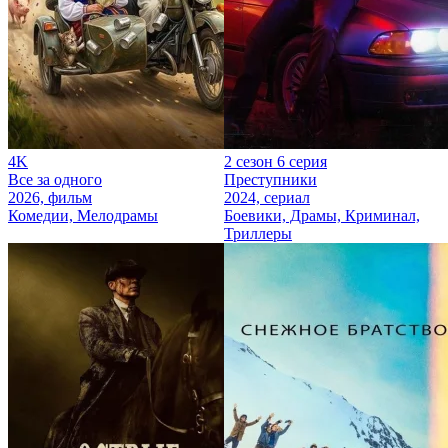
4K
2 сезон 6 серия
Все за одного
Преступники
2026, фильм
2024, сериал
Комедии, Мелодрамы
Боевики, Драмы, Криминал,
Триллеры