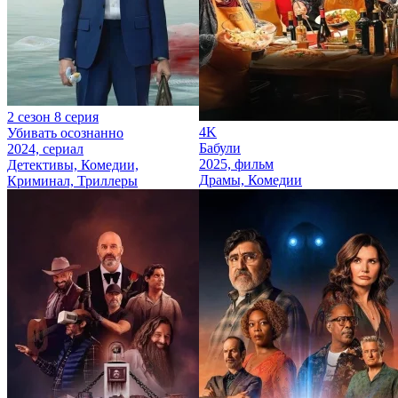
2 сезон 8 серия
4K
Убивать осознанно
Бабули
2024, сериал
2025, фильм
Детективы, Комедии,
Драмы, Комедии
Криминал, Триллеры