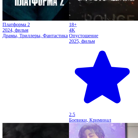
Платформа 2
18+
2024, фильм
4K
Драмы, Триллеры, Фантастика
Опустошение
2025, фильм
2.5
Боевики, Криминал