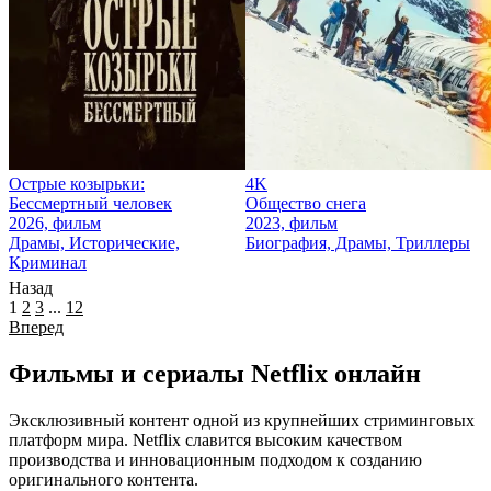
Острые козырьки:
4K
Бессмертный человек
Общество снега
2026, фильм
2023, фильм
Драмы, Исторические,
Биография, Драмы, Триллеры
Криминал
Назад
1
2
3
...
12
Вперед
Фильмы и сериалы Netflix онлайн
Эксклюзивный контент одной из крупнейших стриминговых
платформ мира. Netflix славится высоким качеством
производства и инновационным подходом к созданию
оригинального контента.