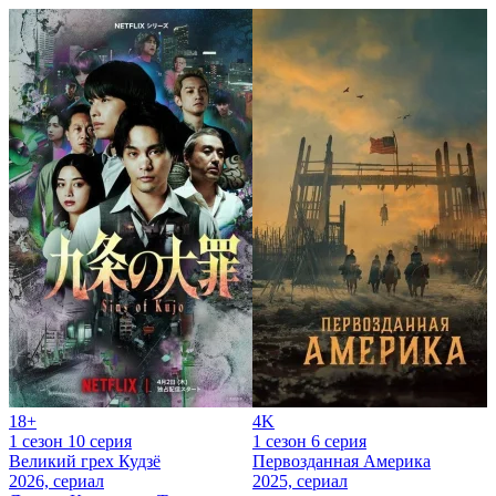
18+
4K
1 сезон 10 серия
1 сезон 6 серия
Великий грех Кудзё
Первозданная Америка
2026, сериал
2025, сериал