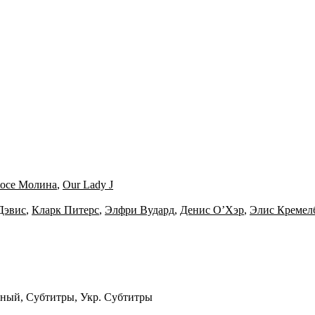
осе Молина
,
Our Lady J
Дэвис
,
Кларк Питерс
,
Элфри Вудард
,
Денис О’Хэр
,
Элис Кремел
ьный, Субтитры, Укр. Субтитры