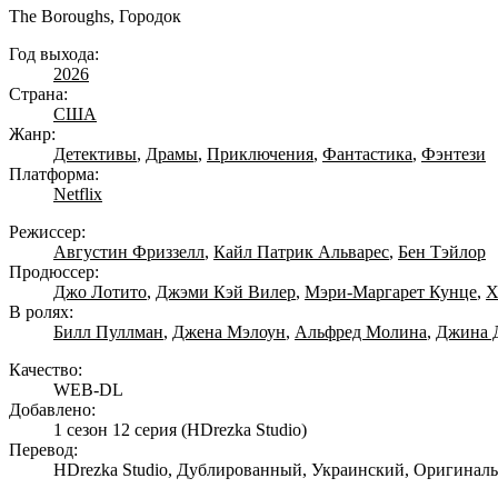
The Boroughs, Городок
Год выхода:
2026
Страна:
США
Жанр:
Детективы
,
Драмы
,
Приключения
,
Фантастика
,
Фэнтези
Платформа:
Netflix
Режиссер:
Августин Фриззелл
,
Кайл Патрик Альварес
,
Бен Тэйлор
Продюссер:
Джо Лотито
,
Джэми Кэй Вилер
,
Мэри-Маргарет Кунце
,
Х
В ролях:
Билл Пуллман
,
Джена Мэлоун
,
Альфред Молина
,
Джина 
Качество:
WEB-DL
Добавлено:
1 сезон 12 серия
(HDrezka Studio)
Перевод:
HDrezka Studio, Дублированный, Украинский, Оригинал