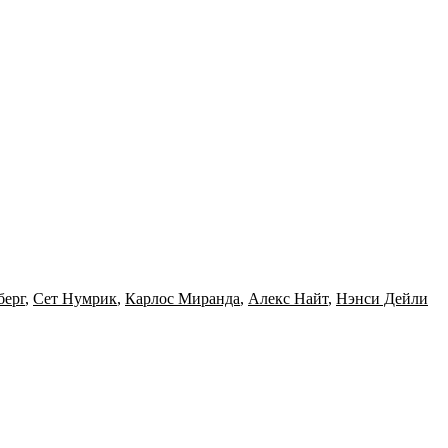
берг
,
Сет Нумрик
,
Карлос Миранда
,
Алекс Найт
,
Нэнси Дейли