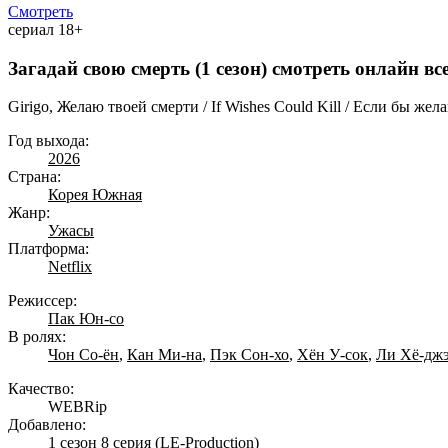
Смотреть
сериал
18+
Загадай свою смерть (1 сезон) смотреть онлайн вс
Girigo, Желаю твоей смерти / If Wishes Could Kill / Если бы же
Год выхода:
2026
Страна:
Корея Южная
Жанр:
Ужасы
Платформа:
Netflix
Режиссер:
Пак Юн-со
В ролях:
Чон Со-ён
,
Кан Ми-на
,
Пэк Сон-хо
,
Хён У-сок
,
Ли Хё-дж
Качество:
WEBRip
Добавлено:
1 сезон 8 серия
(LE-Production)