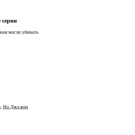
е серии
лания могли убивать
э
,
Но Джэ-вон