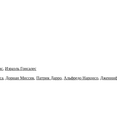
нс
,
Израэль Гонсалес
са
,
Дориан Миссик
,
Патрик Дарро
,
Альфредо Нарцисо
,
Дженниф