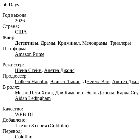
56 Days
Год выхода:
2026
Страна:
США
Жанр:
Детективы
,
Драмы
,
Криминал
,
Мелодрамы
,
Триллеры
Платформа:
Amazon Prime
Режиссер:
Шена Стейн
,
Алетеа Джонс
Продюссер:
Colleen Hanafin
,
Элисса Льюис
,
Джеймс Ван
,
Алетеа Джо
В ролях:
Меган Пета Хилл
,
Дав Камерон
,
Эван Джогиа
,
Карла Соу
Aidan Ledingham
Качество:
WEB-DL
Добавлено:
1 сезон 8 серия
(Coldfilm)
Перевод:
Coldfilm