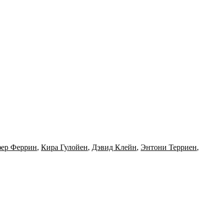
ер Феррин
,
Кира Гулойен
,
Дэвид Клейн
,
Энтони Терриен
,