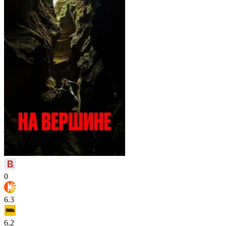
0
6.3
6.2