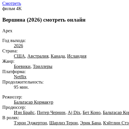
Смотреть
фильм
4K
Вершина (2026) смотреть онлайн
Apex
Год выхода:
2026
Страна:
США
,
Австралия
,
Канада
,
Исландия
Жанр:
Боевики
,
Триллеры
Платформа:
Netflix
Продолжительность:
95 мин.
Режиссер:
Бальтасар Кормакур
Продюссер:
Иэн Брайс
,
Питер Чернин
,
Aj Dix
,
Бет Коно
,
Бальтасар К
В ролях:
Тэрон Эджертон
,
Шарлиз Терон
,
Эрик Бана
,
Кэйтлин Стэ