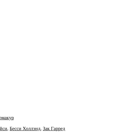
ормакур
йси
,
Бесси Холлэнд
,
Зак Гарред