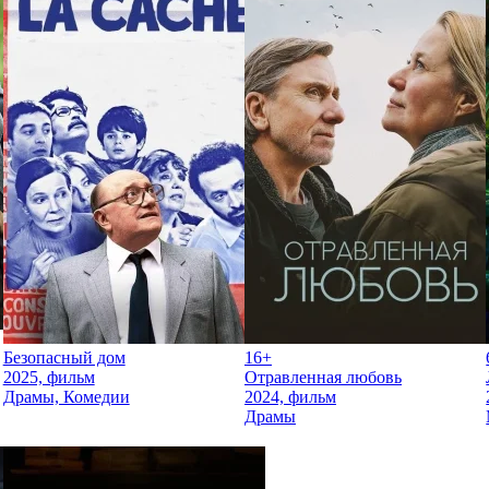
Безопасный дом
16+
2025, фильм
Отравленная любовь
Драмы, Комедии
2024, фильм
Драмы