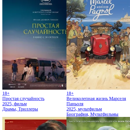
18+
18+
Простая случайность
Великолепная жизнь Марселя
2025, фильм
Паньоля
Драмы, Триллеры
2025, мультфильм
Биография, Мультфильмы