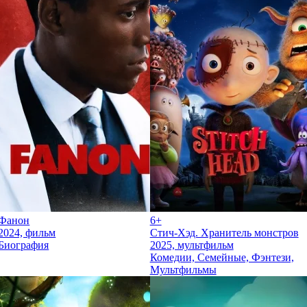
Фанон
6+
2024, фильм
Стич-Хэд. Хранитель монстров
Биография
2025, мультфильм
Комедии, Семейные, Фэнтези,
Мультфильмы