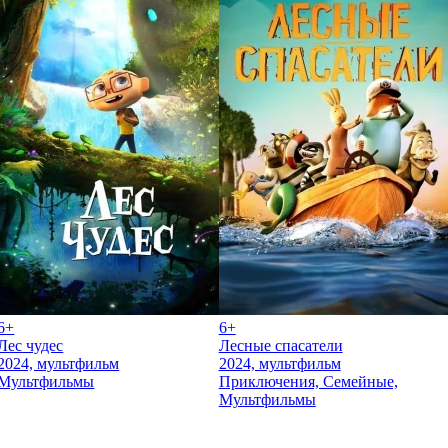
6+
6+
Лес чудес
Лесные спасатели
2024, мультфильм
2024, мультфильм
Мультфильмы
Приключения, Семейные,
Мультфильмы