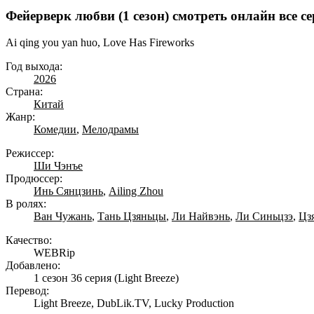
Фейерверк любви (1 сезон) смотреть онлайн все с
Ai qing you yan huo, Love Has Fireworks
Год выхода:
2026
Страна:
Китай
Жанр:
Комедии
,
Мелодрамы
Режиссер:
Ши Чэнъе
Продюссер:
Инь Сянцзинь
,
Ailing Zhou
В ролях:
Ван Чужань
,
Тань Цзяньцы
,
Ли Найвэнь
,
Ли Синьцзэ
,
Цз
Качество:
WEBRip
Добавлено:
1 сезон 36 серия
(Light Breeze)
Перевод:
Light Breeze, DubLik.TV, Lucky Production