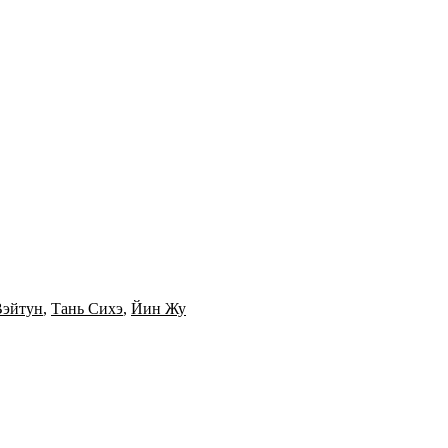
эйтун
,
Тань Сихэ
,
Йин Жу