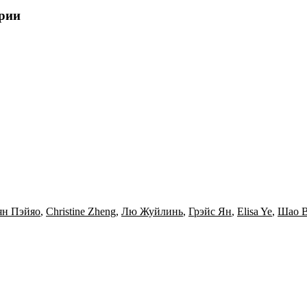
ерии
ян Пэйяо
,
Christine Zheng
,
Лю Жуйлинь
,
Грэйс Ян
,
Elisa Ye
,
Шао В