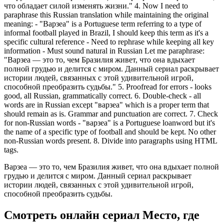
что обладает силой изменять жизни." 4. Now I need to
paraphrase this Russian translation while maintaining the original
meaning: - "Варзеа" is a Portuguese term referring to a type of
informal football played in Brazil, I should keep this term as it's a
specific cultural reference - Need to rephrase while keeping all key
information - Must sound natural in Russian Let me paraphrase:
"Варзеа — это то, чем Бразилия живет, что она вдыхает
полной грудью и делится с миром. Данный сериал раскрывает
истории людей, связанных с этой удивительной игрой,
способной преобразить судьбы." 5. Proofread for errors - looks
good, all Russian, grammatically correct. 6. Double-check - all
words are in Russian except "варзеа" which is a proper term that
should remain as is. Grammar and punctuation are correct. 7. Check
for non-Russian words - "варзеа" is a Portuguese loanword but it's
the name of a specific type of football and should be kept. No other
non-Russian words present. 8. Divide into paragraphs using HTML
tags.
Варзеа — это то, чем Бразилия живет, что она вдыхает полной
грудью и делится с миром. Данный сериал раскрывает
истории людей, связанных с этой удивительной игрой,
способной преобразить судьбы.
Смотреть онлайн сериал Место, где