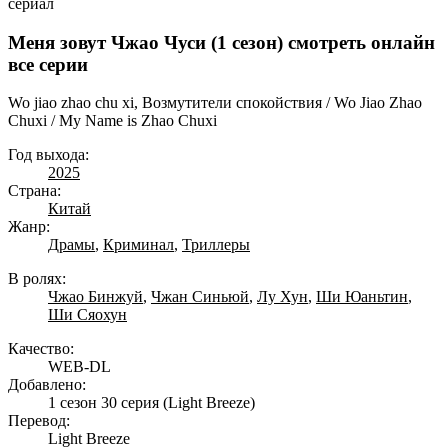
сериал
Меня зовут Чжао Чуси (1 сезон) смотреть онлайн
все серии
Wo jiao zhao chu xi, Возмутители спокойствия / Wo Jiao Zhao
Chuxi / My Name is Zhao Chuxi
Год выхода:
2025
Страна:
Китай
Жанр:
Драмы
,
Криминал
,
Триллеры
В ролях:
Чжао Бинжуй
,
Чжан Синьюй
,
Лу Хун
,
Ши Юаньтин
,
Ши Сяохун
Качество:
WEB-DL
Добавлено:
1 сезон 30 серия
(Light Breeze)
Перевод:
Light Breeze