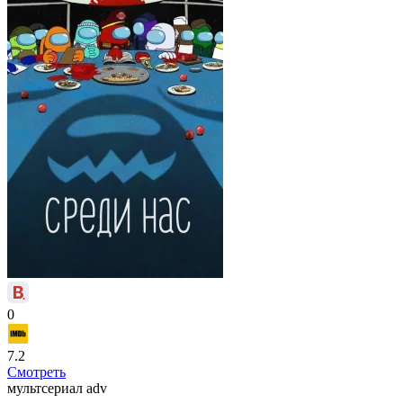
0
7.2
Смотреть
мультсериал
adv