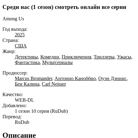
Среди нас (1 сезон) смотреть онлайн все серии
Among Us
Год выхода:
2025
Страна:
США
Жанр:
Детективы
,
Комедии
,
Приключения
,
Триллеры
,
Ужасы
,
Фантастика
,
Мультсериалы
Продюссер:
Marcus Bromander
,
Антонио Каноббио
,
Оуэн Дэннис
,
Бен Калина
,
Carl Neisser
Качество:
WEB-DL
Добавлено:
1 сезон 10 серия
(RuDub)
Перевод:
RuDub
Описание