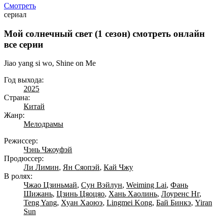
Смотреть
сериал
Мой солнечный свет (1 сезон) смотреть онлайн
все серии
Jiao yang si wo, Shine on Me
Год выхода:
2025
Страна:
Китай
Жанр:
Мелодрамы
Режиссер:
Чэнь Чжоуфэй
Продюссер:
Ли Лимин
,
Ян Сяопэй
,
Кай Чжу
В ролях:
Чжао Цзиньмай
,
Сун Вэйлун
,
Weiming Lai
,
Фань
Шижань
,
Цзинь Цяоцяо
,
Хань Хаолинь
,
Лоуренс Нг
,
Teng Yang
,
Хуан Хаоюэ
,
Lingmei Kong
,
Бай Бинкэ
,
Yiran
Sun