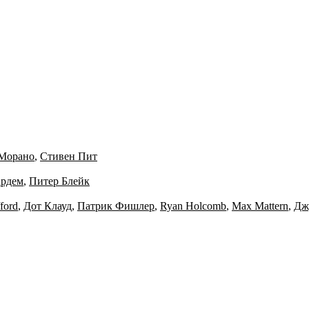
Морано
,
Стивен Пит
ардем
,
Питер Блейк
ford
,
Дот Клауд
,
Патрик Фишлер
,
Ryan Holcomb
,
Max Mattern
,
Дж