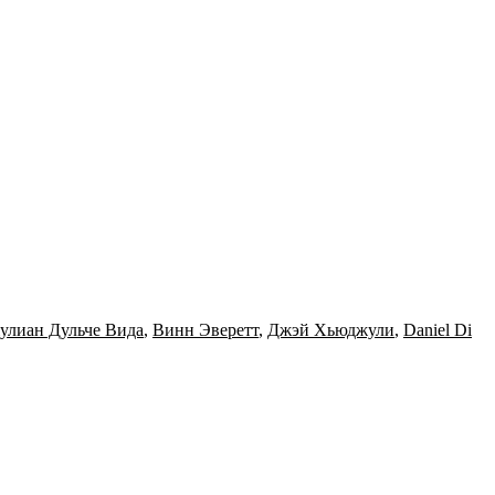
улиан Дульче Вида
,
Винн Эверетт
,
Джэй Хьюджули
,
Daniel Di