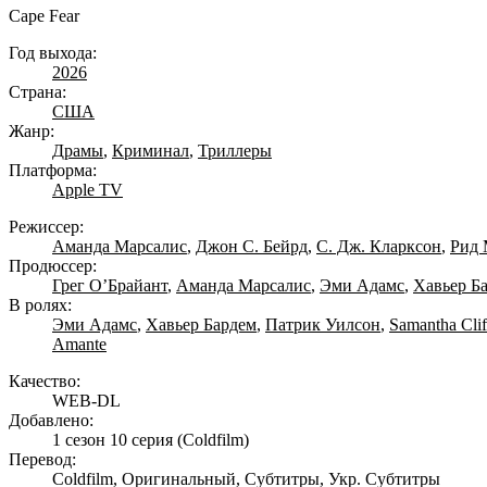
Cape Fear
Год выхода:
2026
Страна:
США
Жанр:
Драмы
,
Криминал
,
Триллеры
Платформа:
Apple TV
Режиссер:
Аманда Марсалис
,
Джон С. Бейрд
,
С. Дж. Кларксон
,
Рид 
Продюссер:
Грег О’Брайант
,
Аманда Марсалис
,
Эми Адамс
,
Хавьер Б
В ролях:
Эми Адамс
,
Хавьер Бардем
,
Патрик Уилсон
,
Samantha Clif
Amante
Качество:
WEB-DL
Добавлено:
1 сезон 10 серия
(Coldfilm)
Перевод:
Coldfilm, Оригинальный, Субтитры, Укр. Субтитры