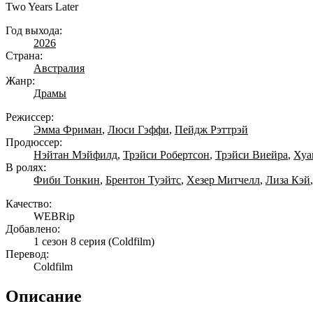
Two Years Later
Год выхода:
2026
Страна:
Австралия
Жанр:
Драмы
Режиссер:
Эмма Фриман
,
Люси Гэффи
,
Пейдж Рэттрэй
Продюссер:
Нэйтан Мэйфилд
,
Трэйси Робертсон
,
Трэйси Виейра
,
Хуа
В ролях:
Фиби Тонкин
,
Брентон Туэйтс
,
Хезер Митчелл
,
Лиза Кэй
Качество:
WEBRip
Добавлено:
1 сезон 8 серия
(Coldfilm)
Перевод:
Coldfilm
Описание