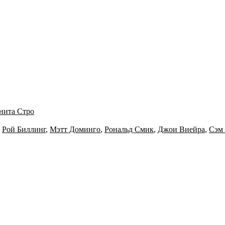
нита Стро
,
Рой Биллинг
,
Мэтт Доминго
,
Рональд Смик
,
Джои Виейра
,
Сэм