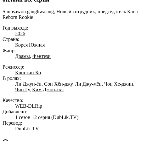
Sinipsawon ganghwajang, Новый сотрудник, председатель Кан /
Reborn Rookie
Год выхода:
2026
Страна:
Корея Южная
Жанр:
Драмы
,
Фэнтези
Режиссер:
Кристин Ко
В ролях:
Ли Джун-ён
,
Сон Хён-джу
,
Ли Джу-мён
,
Чон Хе-джин
,
Чин Гу
,
Ким Джон-тхэ
Качество:
WEB-DLRip
Добавлено:
1 сезон 12 серия
(DubLik.TV)
Перевод:
DubLik.TV