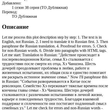
Добавлено:
1 сезон 38 серия
(ТО Дубляжная)
Перевод:
ТО Дубляжная
Описание
Let me process this plot description step by step: 1. The text is in
English, not Russian. 2. I need to translate it to Russian first. 3. Then
paraphrase the Russian translation. 4. Proofread for errors. 5. Check
for non-Russian words. 6. Divide into paragraphs with HTML tags.
Let me start: Translation to Russian: "Действие происходит в
послереволюционном Китае, семья Хэ сталкивается с
трудностями после смерти их отца, Хэ Чаншэна. Шесть
дочерей преодолевают проблемы в любви, работе и
жизненных испытаниях, их общая сила и единство помогают
им раскрыть истинное значение семьи." Now I'll paraphrase this
in Russian: "События разворачиваются в Китае после
революции. Семейство Хэ переживает тяжелые времена после
кончины главы семьи - Хэ Чаншэна. Шестеро дочерей
сталкиваются с различными испытаниями в личной жизни,
карьере и повседневных трудностях. Благодаря взаимной
поддержке и сплоченности они постигают подлинный смысл
семейных уз." Let me check for errors and non-Russian words -