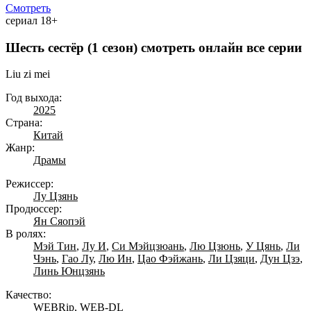
Смотреть
сериал
18+
Шесть сестёр (1 сезон) смотреть онлайн все серии
Liu zi mei
Год выхода:
2025
Страна:
Китай
Жанр:
Драмы
Режиссер:
Лу Цзянь
Продюссер:
Ян Сяопэй
В ролях:
Мэй Тин
,
Лу И
,
Си Мэйцзюань
,
Лю Цзюнь
,
У Цянь
,
Ли
Чэнь
,
Гао Лу
,
Лю Ин
,
Цао Фэйжань
,
Ли Цзяци
,
Дун Цзэ
,
Линь Юнцзянь
Качество:
WEBRip, WEB-DL