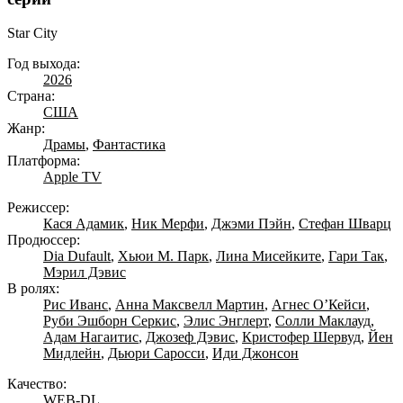
Star City
Год выхода:
2026
Страна:
США
Жанр:
Драмы
,
Фантастика
Платформа:
Apple TV
Режиссер:
Кася Адамик
,
Ник Мерфи
,
Джэми Пэйн
,
Стефан Шварц
Продюссер:
Dia Dufault
,
Хьюи М. Парк
,
Лина Мисейките
,
Гари Так
,
Мэрил Дэвис
В ролях:
Рис Иванс
,
Анна Максвелл Мартин
,
Агнес О’Кейси
,
Руби Эшборн Серкис
,
Элис Энглерт
,
Солли Маклауд
,
Адам Нагаитис
,
Джозеф Дэвис
,
Кристофер Шервуд
,
Йен
Мидлейн
,
Дьюри Саросси
,
Иди Джонсон
Качество:
WEB-DL