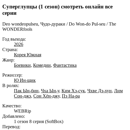
Суперглупцы (1 сезон) смотреть онлайн все
серии
Deo wondeopulseu, Чудо-дураки / Do Won-do Pul-seu / The
WONDERfools
Год выхода:
2026
Страна:
Корея Южная
Жанр:
Боевики
,
Комедии
,
Фантастика
Режиссер:
Ю Ин-щик
В ролях:
Пак Ын-бин
,
Чха Ын-у
,
Ким Хэ-сук
,
Чхве Дэ-хун
,
Лим
Сон-джэ
,
Сон Хён-джу
,
Пэ На-ра
Качество:
WEBRip
Добавлено:
1 сезон 8 серия
(SoftBox)
Перевод: