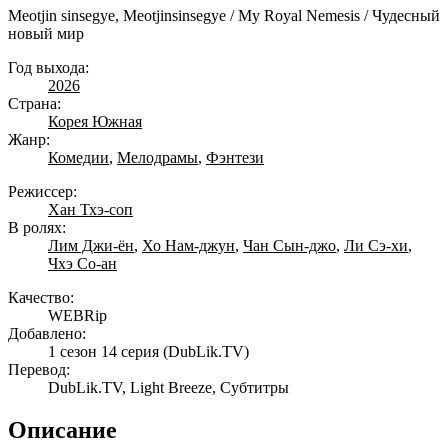
Meotjin sinsegye, Meotjinsinsegye / My Royal Nemesis / Чудесный
новый мир
Год выхода:
2026
Страна:
Корея Южная
Жанр:
Комедии
,
Мелодрамы
,
Фэнтези
Режиссер:
Хан Тхэ-соп
В ролях:
Лим Джи-ён
,
Хо Нам-джун
,
Чан Сын-джо
,
Ли Сэ-хи
,
Чхэ Со-ан
Качество:
WEBRip
Добавлено:
1 сезон 14 серия
(DubLik.TV)
Перевод:
DubLik.TV, Light Breeze, Субтитры
Описание