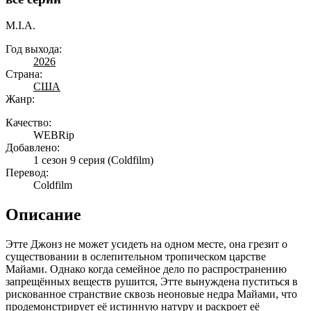
M.I.A.
Год выхода:
2026
Страна:
США
Жанр:
Качество:
WEBRip
Добавлено:
1 сезон 9 серия
(Coldfilm)
Перевод:
Coldfilm
Описание
Этте Джонз не может усидеть на одном месте, она грезит о
существовании в ослепительном тропическом царстве
Майами. Однако когда семейное дело по распространению
запрещённых веществ рушится, Этте вынуждена пуститься в
рискованное странствие сквозь неоновые недра Майами, что
продемонстрирует её истинную натуру и раскроет её