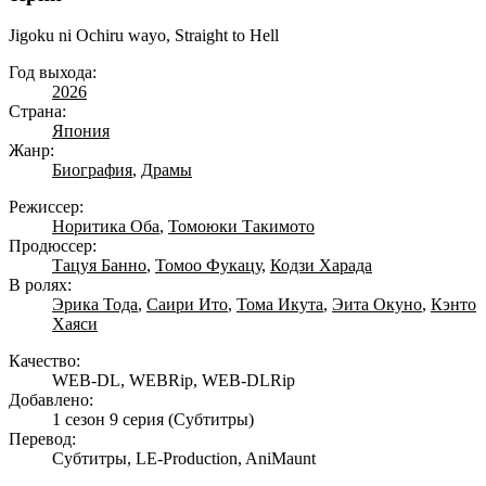
Jigoku ni Ochiru wayo, Straight to Hell
Год выхода:
2026
Страна:
Япония
Жанр:
Биография
,
Драмы
Режиссер:
Норитика Оба
,
Томоюки Такимото
Продюссер:
Тацуя Банно
,
Томоо Фукацу
,
Кодзи Харада
В ролях:
Эрика Тода
,
Саири Ито
,
Тома Икута
,
Эита Окуно
,
Кэнто
Хаяси
Качество:
WEB-DL, WEBRip, WEB-DLRip
Добавлено:
1 сезон 9 серия
(Субтитры)
Перевод:
Субтитры, LE-Production, AniMaunt