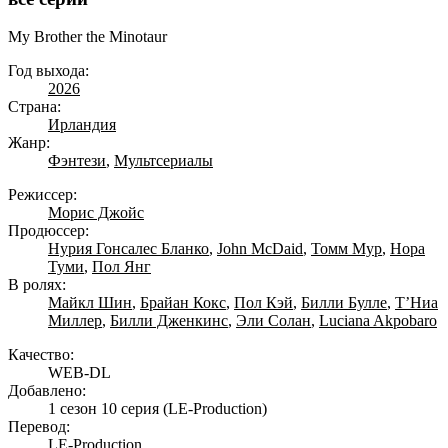
My Brother the Minotaur
Год выхода:
2026
Страна:
Ирландия
Жанр:
Фэнтези
,
Мультсериалы
Режиссер:
Морис Джойс
Продюссер:
Нурия Гонсалес Бланко
,
John McDaid
,
Томм Мур
,
Нора
Туми
,
Пол Янг
В ролях:
Майкл Шин
,
Брайан Кокс
,
Пол Кэй
,
Билли Булле
,
Т’Ниа
Миллер
,
Билли Дженкинс
,
Эли Солан
,
Luciana Akpobaro
Качество:
WEB-DL
Добавлено:
1 сезон 10 серия
(LE-Production)
Перевод:
LE-Production