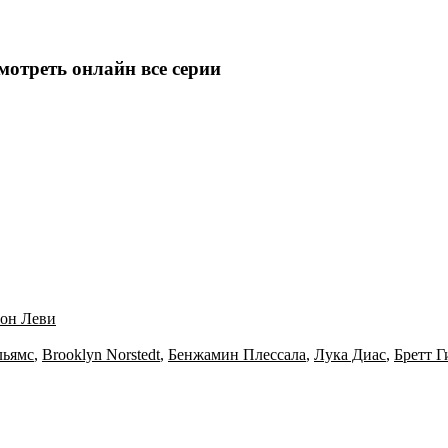
смотреть онлайн все серии
он Леви
льямс
,
Brooklyn Norstedt
,
Бенжамин Плессала
,
Лука Диас
,
Бретт Г