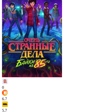
0
6.7
5.7