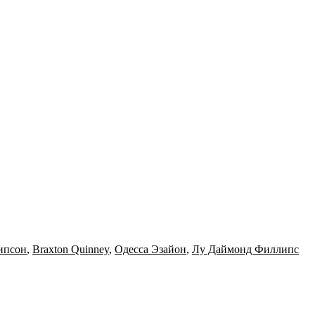
ипсон
,
Braxton Quinney
,
Одесса Эзайон
,
Лу Даймонд Филлипс