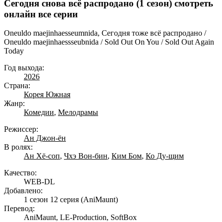
Сегодня снова всё распродано (1 сезон) смотреть
онлайн все серии
Oneuldo maejinhaesseumnida, Сегодня тоже всё распродано /
Оneuldo maejinhaessseubnida / Sold Out On You / Sold Out Again
Today
Год выхода:
2026
Страна:
Корея Южная
Жанр:
Комедии
,
Мелодрамы
Режиссер:
Ан Джон-ён
В ролях:
Ан Хё-соп
,
Чхэ Вон-бин
,
Ким Бом
,
Ко Ду-щим
Качество:
WEB-DL
Добавлено:
1 сезон 12 серия
(AniMaunt)
Перевод:
AniMaunt, LE-Production, SoftBox