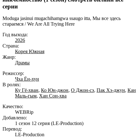
серии
Moduga jasinui mugachihamgwa ssaugo itta, Мы все здесь
стараемся / We Are All Trying Here
Год выхода:
2026
Страна:
Корея Южная
Жанр:
Драмы
Режиссер:
Чха Ён-хун
В ролях:
Ку Гё-хван
,
Ко Юн-джон
,
О Джон-сэ
,
Пак Хэ-джун
,
Кан
Маль-гым
,
Хан Сон-хва
Качество:
WEBRip
Добавлено:
1 сезон 12 серия
(LE-Production)
Перевод:
LE-Production