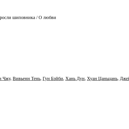
/ Заросли шиповника / О любви
и Чжу
,
Вивьенн Тень
,
Гун Бэйби
,
Хань Дун
,
Хуан Цаньцань
,
Джей