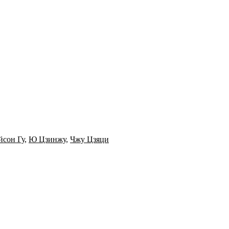
сон Гу
,
Ю Цзинжу
,
Чжу Цзяци