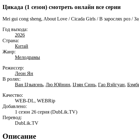
Цикада (1 сезон) смотреть онлайн все серии
Mei gui cong sheng, About Love / Cicada Girls / В зарослях роз 
Год выхода:
2026
Страна:
Китай
Жанр:
Мелодрамы
Режиссер:
Леон Ян
В ролях:
Ван Цзывэнь
,
Лю Юйнин
,
Цзян Синь
,
Гао Вэйгуан
,
Бэмб
Качество:
WEB-DL, WEBRip
Добавлено:
1 сезон 26 серия
(DubLik.TV)
Перевод:
DubLik.TV
Описание