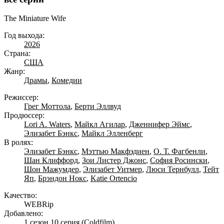
The Miniature Wife
Год выхода:
2026
Страна:
США
Жанр:
Драмы
,
Комедии
Режиссер:
Грег Моттола
,
Берти Эллвуд
Продюссер:
Lori A. Waters
,
Майкл Агилар
,
Дженнифер Эймс
,
Элизабет Бэнкс
,
Майкл Элленберг
В ролях:
Элизабет Бэнкс
,
Мэттью Макфэдиен
,
О. Т. Фагбенли
,
Шан Клиффорд
,
Зои Листер Джонс
,
София Росински
,
Шон Мажумдер
,
Элизабет Уитмер
,
Люси Тернбулл
,
Тейт
Яп
,
Брэндон Нокс
,
Katie Ortencio
Качество:
WEBRip
Добавлено:
1 сезон 10 серия
(Coldfilm)