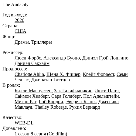
The Audacity
Год выхода:
2026
Страна:
США
Жанр:
Драмы
,
Триллеры
Режиссер:
Люси Форбс
,
Александр Буоно
,
Дэниэл Грэй Лонгино
,
Дэниэл Сакхайм
Продюссер:
Charlotte Ahlin
,
Шена Х. Фишер
,
Крэйг Форрест
,
Семи
Челлас
,
Джонатан Глэтцер
В ролях:
Билли Магнуссен
,
Зак Галифианакис
,
Люси Панч
,
Саймон Хелберг
,
Сара Голдберг
,
Пол Адельштейн
,
Миган Рат
,
Роб Кордри
,
Эверетт Бланк
,
Джессика
Маклауд
,
Thailey Roberge
,
Рукия Бернард
Качество:
WEB-DL
Добавлено:
1 сезон 8 серия
(Coldfilm)