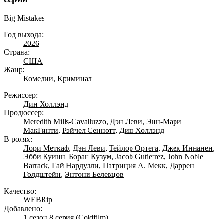
Big Mistakes
Год выхода:
2026
Страна:
США
Жанр:
Комедии
,
Криминал
Режиссер:
Дин Холлэнд
Продюссер:
Meredith Mills-Cavalluzzo
,
Дэн Леви
,
Энн-Мари
МакГинти
,
Рэйчел Сеннотт
,
Дин Холлэнд
В ролях:
Лори Меткаф
,
Дэн Леви
,
Тейлор Ортега
,
Джек Иннанен
,
Эбби Куинн
,
Боран Кузум
,
Jacob Gutierrez
,
John Noble
Barrack
,
Гай Нардулли
,
Патриция А. Мекк
,
Даррен
Голдштейн
,
Энтони Белевцов
Качество:
WEBRip
Добавлено:
1 сезон 8 серия
(Coldfilm)