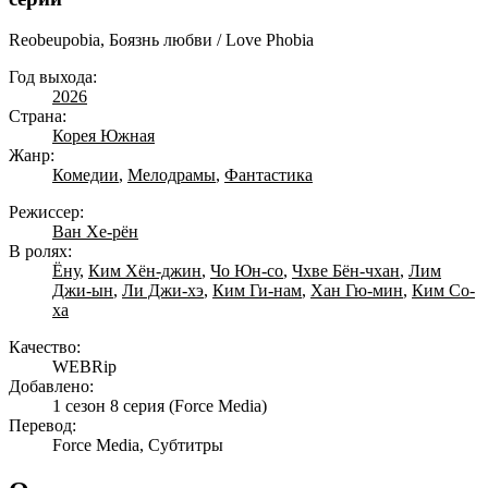
Reobeupobia, Боязнь любви / Love Phobia
Год выхода:
2026
Страна:
Корея Южная
Жанр:
Комедии
,
Мелодрамы
,
Фантастика
Режиссер:
Ван Хе-рён
В ролях:
Ёну
,
Ким Хён-джин
,
Чо Юн-со
,
Чхве Бён-чхан
,
Лим
Джи-ын
,
Ли Джи-хэ
,
Ким Ги-нам
,
Хан Гю-мин
,
Ким Со-
ха
Качество:
WEBRip
Добавлено:
1 сезон 8 серия
(Force Media)
Перевод:
Force Media, Субтитры