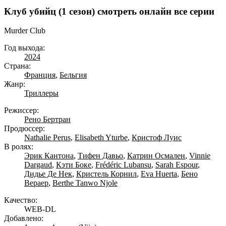
Клуб убийц (1 сезон) смотреть онлайн все серии
Murder Club
Год выхода:
2024
Страна:
Франция
,
Бельгия
Жанр:
Триллеры
Режиссер:
Рено Бертран
Продюссер:
Nathalie Perus
,
Elisabeth Yturbe
,
Кристоф Луис
В ролях:
Эрик Кантона
,
Тифен Давьо
,
Катрин Осмален
,
Vinnie
Dargaud
,
Кэти Боке
,
Frédéric Lubansu
,
Sarah Espour
,
Дидье Де Нек
,
Кристель Корнил
,
Eva Huerta
,
Бено
Вераер
,
Berthe Tanwo Njole
Качество:
WEB-DL
Добавлено: