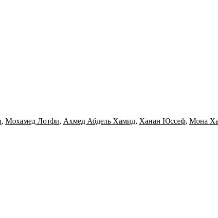
и
,
Мохамед Лотфи
,
Ахмед Абдель Хамид
,
Ханан Юссеф
,
Мона Х