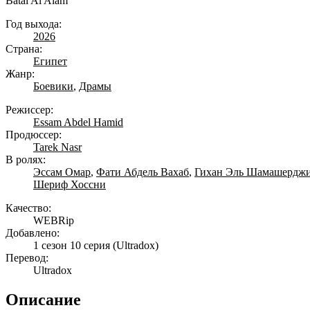
Batal Al Alam
Год выхода:
2026
Страна:
Египет
Жанр:
Боевики
,
Драмы
Режиссер:
Essam Abdel Hamid
Продюссер:
Tarek Nasr
В ролях:
Эссам Омар
,
Фати Абдель Вахаб
,
Гихан Эль Шамашердж
Шериф Хоссни
Качество:
WEBRip
Добавлено:
1 сезон 10 серия
(Ultradox)
Перевод:
Ultradox
Описание