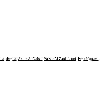
ала
,
Федра
,
Adam Al Nahas
,
Yasser Al Zankalouni
,
Реда Идрисс
,