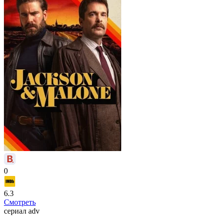
0
6.3
Смотреть
сериал
adv