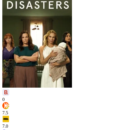
0
7.5
7.0