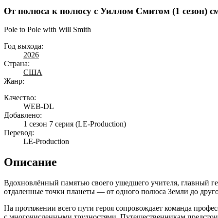
От полюса к полюсу с Уиллом Смитом (1 сезон) см
Pole to Pole with Will Smith
Год выхода:
2026
Страна:
США
Жанр:
Качество:
WEB-DL
Добавлено:
1 сезон 7 серия
(LE-Production)
Перевод:
LE-Production
Описание
Вдохновлённый памятью своего ушедшего учителя, главный ге
отдаленные точки планеты — от одного полюса Земли до друго
На протяжении всего пути героя сопровождает команда профес
с многочисленными трудностями. Путешественникам предстоит