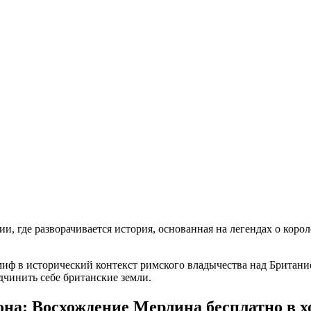
и, где разворачивается история, основанная на легендах о корол
иф в исторический контекст римского владычества над Британи
инить себе британские земли.
на: Восхождение Мерлина бесплатно в х