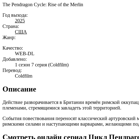
The Pendragon Cycle: Rise of the Merlin
Год выхода:
2025
Страна:
США
Жанр:
Качество:
WEB-DL
Добавлено:
1 сезон 7 серия
(Coldfilm)
Перевод:
Coldfilm
Описание
Действие разворачивается в Британии времён римской оккупаци
племенами, стремящимися завладеть этой территорией.
События повествования переносят классический артуровский м
римскими силами и наступающими варварами, желающими подч
Смотреть онлайн сериал Цикл Пендраго