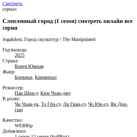
Смотреть
сериал
Слепленный город (1 сезон) смотреть онлайн все
серии
Jogakdosi, Город скульптур / The Manipulated
Год выхода:
2025
Страна:
Корея Южная
Жанр:
Боевики
,
Криминал
Режиссер:
Пак Щин-у
,
Ким Чхан-джу
В ролях:
Чи Чхан-ук
,
То Гён-су
,
Ли Гван-су
,
Чо Юн-су
,
Ян Дон-
гын
Качество:
WEBRip
Добавлено:
1 сезон 12 серия
(SoftBox)