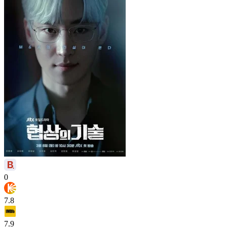
0
7.8
7.9