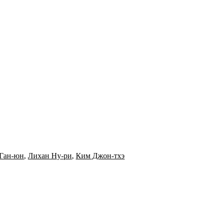
 Ган-юн
,
Лихан Ну-ри
,
Ким Джон-тхэ