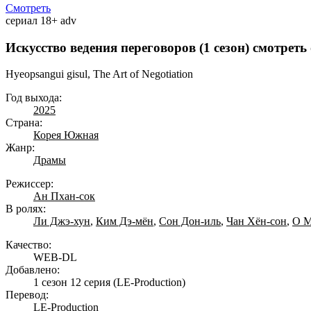
Смотреть
сериал
18+
adv
Искусство ведения переговоров (1 сезон) смотреть
Hyeopsangui gisul, The Art of Negotiation
Год выхода:
2025
Страна:
Корея Южная
Жанр:
Драмы
Режиссер:
Ан Пхан-сок
В ролях:
Ли Джэ-хун
,
Ким Дэ-мён
,
Сон Дон-иль
,
Чан Хён-сон
,
О М
Качество:
WEB-DL
Добавлено:
1 сезон 12 серия
(LE-Production)
Перевод:
LE-Production