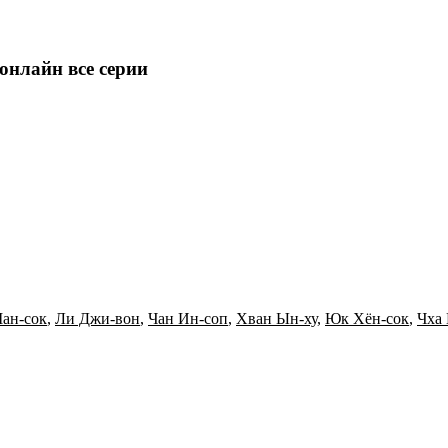
 онлайн все серии
ан-сок
,
Ли Джи-вон
,
Чан Ин-соп
,
Хван Ын-ху
,
Юк Хён-сок
,
Чха