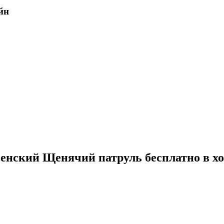
йн
енский Щенячий патруль бесплатно в х