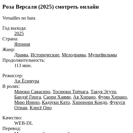
Роза Версаля (2025) смотреть онлайн
Versailles no bara
Год выхода:
2025
Страна:
Япония
Жанр:
Драмы
,
Исторические
,
Мелодрамы
,
Мультфильмы
Продолжительность:
113 мин.
Режиссер:
Аи Ёсимура
В ролях:
Миюки Савасиро
,
Тосиюки Тоёнага
,
Такуя Эгути
,
Бандзё Гинга
,
Саори Хаями
,
Ая Хирано
,
Фуми Хирано
,
Мию Ирино
,
Кадзуки Като
,
Хиронори Кондо
,
Фукуси
Отиаи
,
Кэнсё Оно
Качество:
WEB-DL
Перевод: