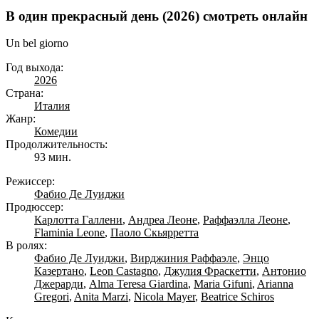
В один прекрасный день (2026) смотреть онлайн
Un bel giorno
Год выхода:
2026
Страна:
Италия
Жанр:
Комедии
Продолжительность:
93 мин.
Режиссер:
Фабио Де Луиджи
Продюссер:
Карлотта Галлени
,
Андреа Леоне
,
Раффаэлла Леоне
,
Flaminia Leone
,
Паоло Скьярретта
В ролях:
Фабио Де Луиджи
,
Вирджиния Раффаэле
,
Энцо
Казертано
,
Leon Castagno
,
Джулия Фраскетти
,
Антонио
Джерарди
,
Alma Teresa Giardina
,
Maria Gifuni
,
Arianna
Gregori
,
Anita Marzi
,
Nicola Mayer
,
Beatrice Schiros