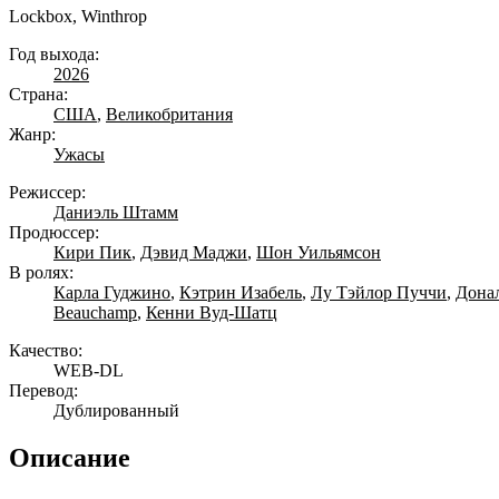
Lockbox, Winthrop
Год выхода:
2026
Страна:
США
,
Великобритания
Жанр:
Ужасы
Режиссер:
Даниэль Штамм
Продюссер:
Кири Пик
,
Дэвид Маджи
,
Шон Уильямсон
В ролях:
Карла Гуджино
,
Кэтрин Изабель
,
Лу Тэйлор Пуччи
,
Дона
Beauchamp
,
Кенни Вуд-Шатц
Качество:
WEB-DL
Перевод:
Дублированный
Описание