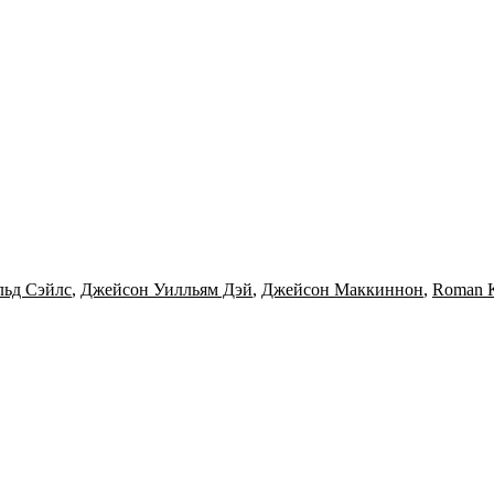
льд Сэйлс
,
Джейсон Уилльям Дэй
,
Джейсон Маккиннон
,
Roman K