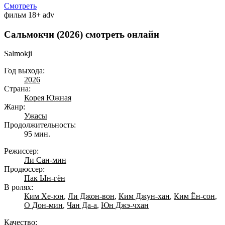
Смотреть
фильм
18+
adv
Сальмокчи (2026) смотреть онлайн
Salmokji
Год выхода:
2026
Страна:
Корея Южная
Жанр:
Ужасы
Продолжительность:
95 мин.
Режиссер:
Ли Сан-мин
Продюссер:
Пак Ын-гён
В ролях:
Ким Хе-юн
,
Ли Джон-вон
,
Ким Джун-хан
,
Ким Ён-сон
,
О Дон-мин
,
Чан Да-а
,
Юн Джэ-чхан
Качество: