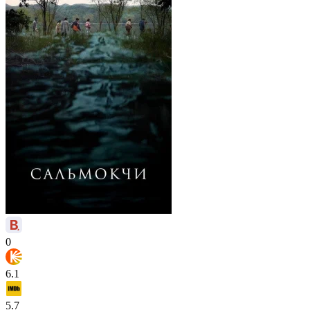
0
6.1
5.7